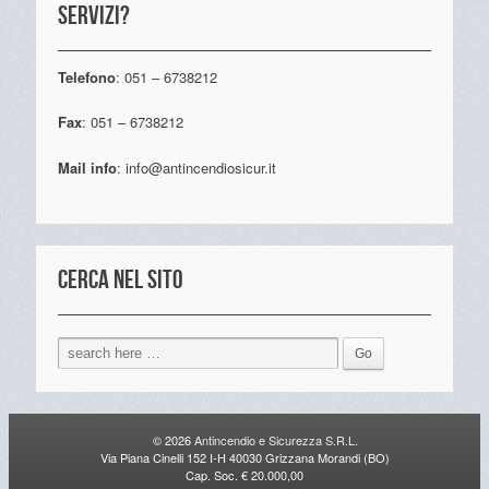
servizi?
Telefono
: 051 – 6738212
Fax
: 051 – 6738212
Mail info
: info@antincendiosicur.it
Cerca nel sito
© 2026
Antincendio e Sicurezza S.R.L.
Via Piana Cinelli 152 I-H 40030 Grizzana Morandi (BO)
Cap. Soc. € 20.000,00